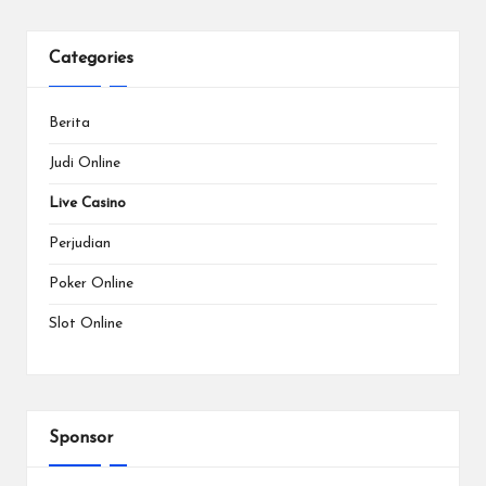
Categories
Berita
Judi Online
Live Casino
Perjudian
Poker Online
Slot Online
Sponsor