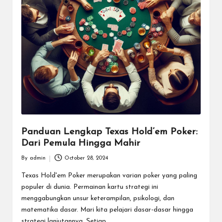
Panduan Lengkap Texas Hold’em Poker:
Dari Pemula Hingga Mahir
By
admin
October 28, 2024
Posted
by
Texas Hold'em Poker merupakan varian poker yang paling
populer di dunia. Permainan kartu strategi ini
menggabungkan unsur keterampilan, psikologi, dan
matematika dasar. Mari kita pelajari dasar-dasar hingga
strategi lanjutannya. Setiap…