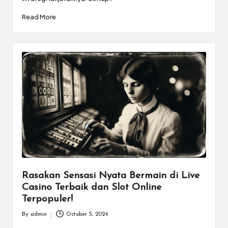
Read More
Rasakan Sensasi Nyata Bermain di Live
Casino Terbaik dan Slot Online
Terpopuler!
By
admin
October 5, 2024
Posted