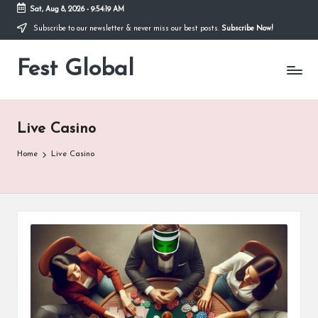
Sat, Aug 8, 2026
-
9:54:19 AM
Subscribe to our newsletter & never miss our best posts.
Subscribe Now!
Skip
to
Fest Global
content
Live Casino
Home
Live Casino