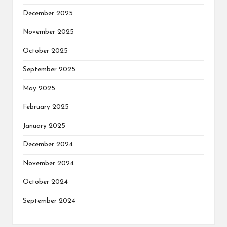
December 2025
November 2025
October 2025
September 2025
May 2025
February 2025
January 2025
December 2024
November 2024
October 2024
September 2024