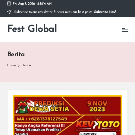
Fri, Aug 7, 2026
-
8:38:19 AM
Subscribe to our newsletter & never miss our best posts.
Subscribe Now!
Skip
to
Fest Global
content
Berita
Home
Berita