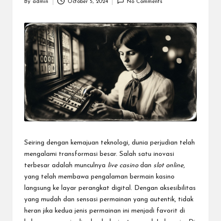
By
admin
October 5, 2024
No Comments
Posted
by
Seiring dengan kemajuan teknologi, dunia perjudian telah
mengalami transformasi besar. Salah satu inovasi
terbesar adalah munculnya
live casino
dan
slot online
,
yang telah membawa pengalaman bermain kasino
langsung ke layar perangkat digital. Dengan aksesibilitas
yang mudah dan sensasi permainan yang autentik, tidak
heran jika kedua jenis permainan ini menjadi favorit di