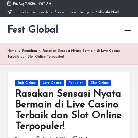
Fri, Aug 7, 2026
-
4:16:11 AM
Subscribe to our newsletter & never miss our best posts.
Subscribe Now!
Skip
to
Fest Global
content
Home
Perjudian
Rasakan Sensasi Nyata Bermain di Live Casino
Terbaik dan Slot Online Terpopuler!
Posted
Judi Online
Live Casino
Perjudian
Slot Online
in
Rasakan Sensasi Nyata
Bermain di Live Casino
Terbaik dan Slot Online
Terpopuler!