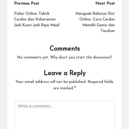
Post
Previous Post
Next Post
navigation
Poker Online: Taktik
Menguak Rahasia Slot
Cerdas dan Keberanian
Online: Cara Cerdas
Jadi Kunci Jadi Raja Meja!
Memilih Game dan
Taruhan
Comments
No comments yet. Why don’t you start the discussion?
Leave a Reply
Your email address will not be published.
Required fields
are marked
*