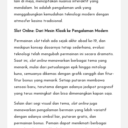
lain di meja, menciptakan nuansa interaktif yang
mendalam. Ini adalah pengalaman unik yang
menggabungkan kemudahan teknologi modern dengan
atmosfer kasino tradisional.
Slot Online: Dari Mesin Klasik ke Pengalaman Modern
Permainan
slot
telah ada sejak akhir abad ke-19, dan
meskipun konsep dasarnya tetap sederhana, evolusi
teknologi telah mengubah permainan ini secara dramatis.
Saat ini,
slot online
menawarkan berbagai tema yang
menarik, mulai dari petualangan epik hingga mitologi
kuno, semuanya dikemas dengan grafik canggih dan fitur-
fitur bonus yang menarik. Setiap putaran membawa
sensasi baru, terutama dengan adanya jackpot progresif
yang terus meningkat dan bisa dimenangkan kapan saja.
Selain dari segi visual dan tema,
slot online
juga
menawarkan pengalaman bermain yang lebih variatif
dengan adanya simbol liar, putaran gratis, dan
permainan bonus. Pemain dapat menikmati berbagai