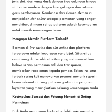
jenis slot, dari yang klasik dengan tiga gulungan hingga
slot video modern dengan lima gulungan dan ratusan
garis pembayaran. Kombinasi dari elemen-elemen ini
menjadikan
slot online
sebagai permainan yang sangat
menghibur, di mana setiap putaran adalah kesempatan
untuk meraih kemenangan besar.
Mengapa Memilih Platform Terbaik?
Bermain di
live casino
dan
slot online
dari platform
terpercaya adalah keputusan yang bijak. Situs-situs
resmi yang diatur oleh otoritas yang sah memastikan
bahwa setiap permainan adil dan transparan,
memberikan rasa aman kepada pemain. Selain itu, situs
terbaik sering kali menawarkan promosi menarik seperti
bonus selamat datang, putaran gratis, dan program
loyalitas yang meningkatkan peluang kemenangan Anda.
Kesimpulan: Sensasi dan Peluang Menanti di Setiap
Permainan
Baik Anda penggemar kartu atau lebih suka memutar